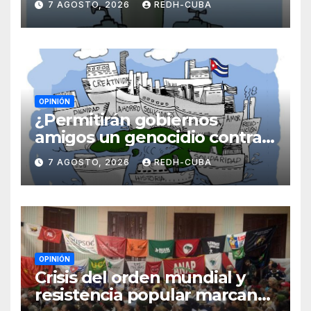
7 AGOSTO, 2026
REDH-CUBA
OPINIÓN
¿Permitirán gobiernos
amigos un genocidio contra
Cuba? Por Hedelberto López
7 AGOSTO, 2026
REDH-CUBA
Blanch
OPINIÓN
Crisis del orden mundial y
resistencia popular marcan