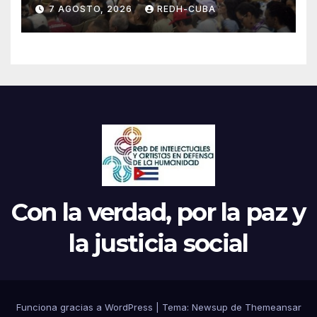
el inicio de la IV Asamblea
7 AGOSTO, 2026
REDH-CUBA
Continental de ALBA
Movimientos en Cuba
Con la verdad, por la paz y
la justicia social
Funciona gracias a WordPress
|
Tema: Newsup de
Themeansar