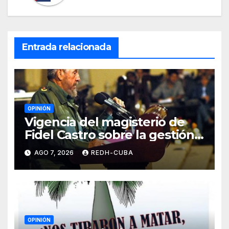
Entrada relacionada
OPINIÓN
Vigencia del magisterio de
Fidel Castro sobre la gestión
del liderazgo revolucionario.
AGO 7, 2026
REDH-CUBA
Por Jorge Luís Guach Estévez
OPINIÓN