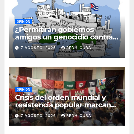
OPINIÓN
¿Permitirán gobiernos
amigos un genocidio contra
Cuba? Por Hedelberto López
7 AGOSTO, 2026
REDH-CUBA
Blanch
OPINIÓN
Crisis del orden mundial y
resistencia popular marcan
el inicio de la IV Asamblea
7 AGOSTO, 2026
REDH-CUBA
Continental de ALBA
Movimientos en Cuba