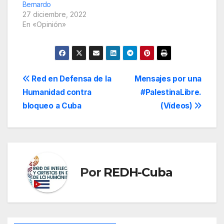
Bernardo
27 diciembre, 2022
En «Opinión»
Navegación
Red en Defensa de la
Mensajes por una
Humanidad contra
#PalestinaLibre.
de
bloqueo a Cuba
(Vídeos)
entradas
Por
REDH-Cuba