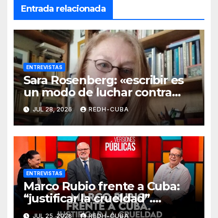
Entrada relacionada
ENTREVISTAS
Sara Rosenberg: «escribir es
un modo de luchar contra
todo intento de
JUL 28, 2026
REDH-CUBA
deshumanización»
ENTREVISTAS
Marco Rubio frente a Cuba:
“justificar la crueldad”.
Entrevista de Jenaro Villamil
JUL 25, 2026
REDH-CUBA