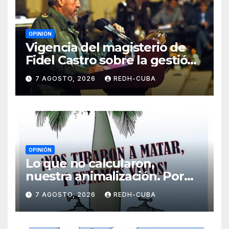
OPINIÓN
Vigencia del magisterio de
Fidel Castro sobre la gestión
del liderazgo revolucionario.
7 AGOSTO, 2026
REDH-CUBA
Por Jorge Luís Guach Estévez
OPINIÓN
Lo que no calcularon,
nuestra animalización. Por
Laidi Fernández de Juan
7 AGOSTO, 2026
REDH-CUBA