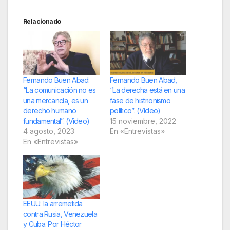
Relacionado
Fernando Buen Abad:
Fernando Buen Abad,
“La comunicación no es
“La derecha está en una
una mercancía, es un
fase de histrionismo
derecho humano
político”. (Vídeo)
fundamental”. (Video)
15 noviembre, 2022
4 agosto, 2023
En «Entrevistas»
En «Entrevistas»
EEUU: la arremetida
contra Rusia, Venezuela
y Cuba. Por Héctor