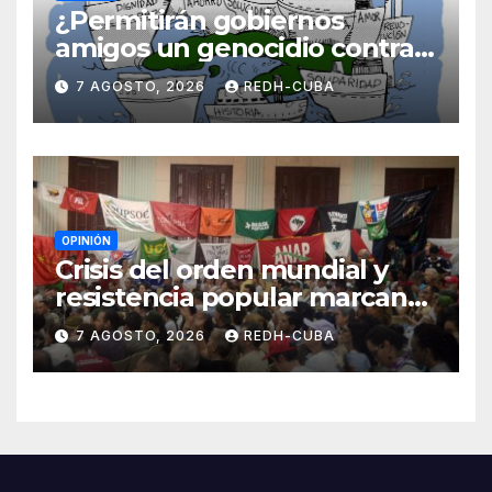
¿Permitirán gobiernos
amigos un genocidio contra
Cuba? Por Hedelberto López
7 AGOSTO, 2026
REDH-CUBA
Blanch
OPINIÓN
Crisis del orden mundial y
resistencia popular marcan
el inicio de la IV Asamblea
7 AGOSTO, 2026
REDH-CUBA
Continental de ALBA
Movimientos en Cuba