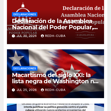
DECLARACIONES
Declaración de la Asamblea
Nacional del Poder Popular,
¡Cesen el cerco energético y
JUL 30, 2026
REDH-CUBA
el castigo colectivo al pueblo
cubano!
DECLARACIONES
Macartismo del siglo XXI: la
lista negra de Washington no
silenciará el periodismo
JUL 25, 2026
REDH-CUBA
crítico ni detendrá la
solidaridad