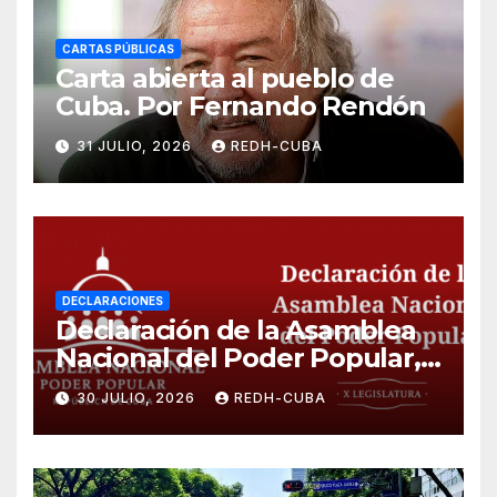
CARTAS PÚBLICAS
Carta abierta al pueblo de
Cuba. Por Fernando Rendón
31 JULIO, 2026
REDH-CUBA
DECLARACIONES
Declaración de la Asamblea
Nacional del Poder Popular,
¡Cesen el cerco energético y
30 JULIO, 2026
REDH-CUBA
el castigo colectivo al pueblo
cubano!