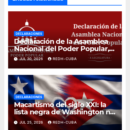
DECLARACIONES
Declaración de la Asamblea
Nacional del Poder Popular,
¡Cesen el cerco energético y
JUL 30, 2026
REDH-CUBA
el castigo colectivo al pueblo
cubano!
DECLARACIONES
Macartismo del siglo XXI: la
lista negra de Washington no
silenciará el periodismo
JUL 25, 2026
REDH-CUBA
crítico ni detendrá la