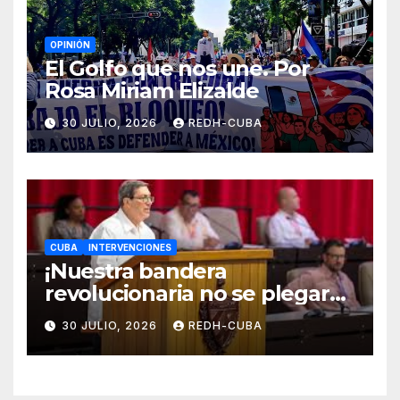
OPINIÓN
El Golfo que nos une. Por
Rosa Miriam Elizalde
30 JULIO, 2026
REDH-CUBA
CUBA
INTERVENCIONES
¡Nuestra bandera
revolucionaria no se plegará
jamás! Por Bruno Rodríguez
30 JULIO, 2026
REDH-CUBA
Parrilla