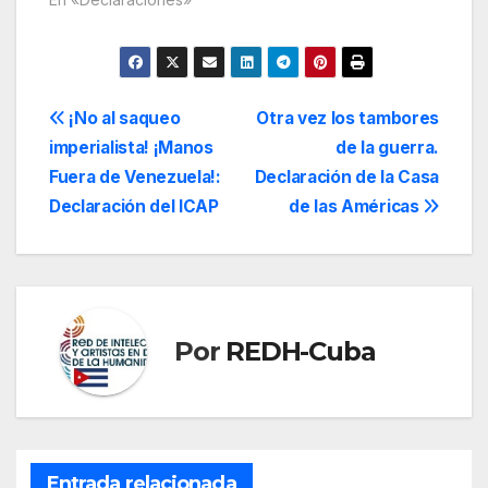
Navegación
¡No al saqueo
Otra vez los tambores
imperialista! ¡Manos
de la guerra.
de
Fuera de Venezuela!:
Declaración de la Casa
entradas
Declaración del ICAP
de las Américas
Por
REDH-Cuba
Entrada relacionada