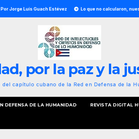
e Luís Guach Estévez
Lo que no calcularon, nuestra animal
d, por la paz y la ju
b del capítulo cubano de la Red en Defensa de la 
EN DEFENSA DE LA HUMANIDAD
REVISTA DIGITAL 