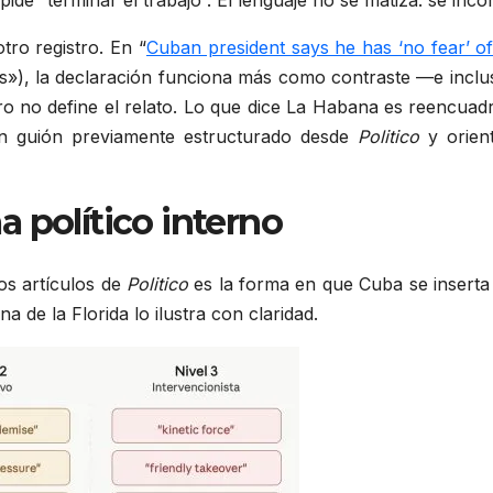
ide “terminar el trabajo”. El lenguaje no se matiza: se inco
ro registro. En “
Cuban president says he has ‘no fear’ o
os»), la declaración funciona más como contraste —e inc
ro no define el relato. Lo que dice La Habana es reencuad
un guión previamente estructurado desde
Politico
y orient
político interno
os artículos de
Politico
es la forma en que Cuba se inserta 
 de la Florida lo ilustra con claridad.