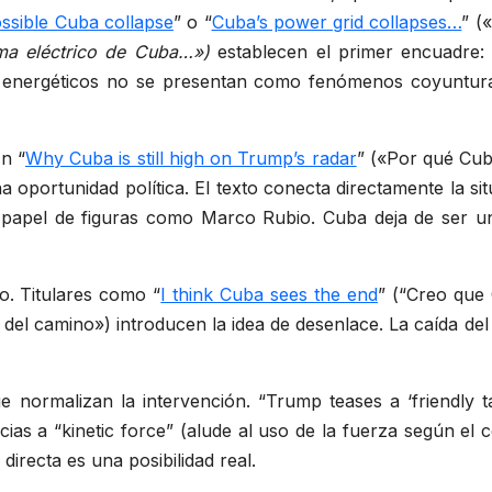
ssible Cuba collapse
” o “
Cuba’s power grid collapses…
” («
ema eléctrico de Cuba…»)
establecen el primer encuadre
os energéticos no se presentan como fenómenos coyuntur
En “
Why Cuba is still high on Trump’s radar
” («Por qué Cub
na oportunidad política. El texto conecta directamente la s
el papel de figuras como Marco Rubio. Cuba deja de ser u
vo. Titulares como “
I think Cuba sees the end
” (“Creo que 
al del camino») introducen la idea de desenlace. La caída de
e normalizan la intervención. “Trump teases a ‘friendly 
ias a “kinetic force” (alude al uso de la fuerza según el c
directa es una posibilidad real.