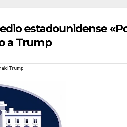
medio estadounidense «Po
do a Trump
ald Trump