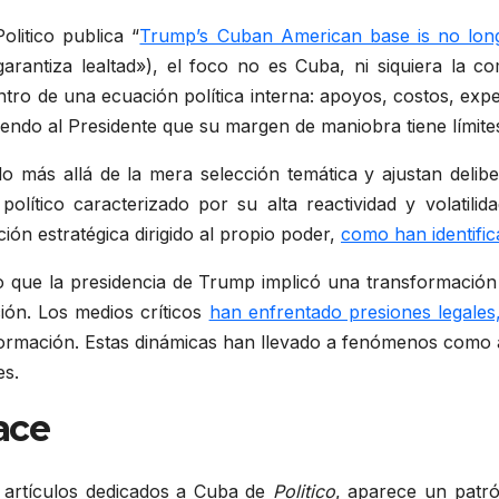
olitico publica “
Trump’s Cuban American base is no long
antiza lealtad»), el foco no es Cuba, ni siquiera la c
 de una ecuación política interna: apoyos, costos, expecta
ciendo al Presidente que su margen de maniobra tiene límite
 más allá de la mera selección temática y ajustan delib
olítico caracterizado por su alta reactividad y volatilid
ión estratégica dirigido al propio poder,
como han identifi
o que la presidencia de Trump implicó una transformación 
ión. Los medios críticos
han enfrentado presiones legales
ormación. Estas dinámicas han llevado a fenómenos como a
es.
lace
 artículos dedicados a Cuba de
Politico
, aparece un patró