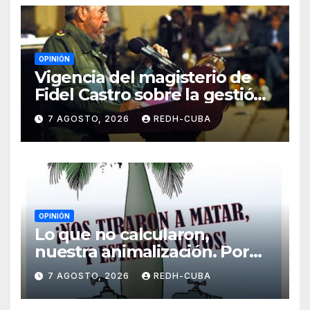
OPINIÓN
Vigencia del magisterio de
Fidel Castro sobre la gestión
del liderazgo revolucionario.
7 AGOSTO, 2026
REDH-CUBA
Por Jorge Luís Guach Estévez
OPINIÓN
Lo que no calcularon,
nuestra animalización. Por
Laidi Fernández de Juan
7 AGOSTO, 2026
REDH-CUBA