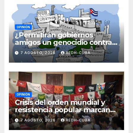
OPINIÓN
¿Permitirán gobiernos
amigos un genocidio contra
Cuba? Por Hedelberto López
7 AGOSTO, 2026
REDH-CUBA
Blanch
OPINIÓN
Crisis del orden mundial y
resistencia popular marcan
el inicio de la IV Asamblea
7 AGOSTO, 2026
REDH-CUBA
Continental de ALBA
Movimientos en Cuba