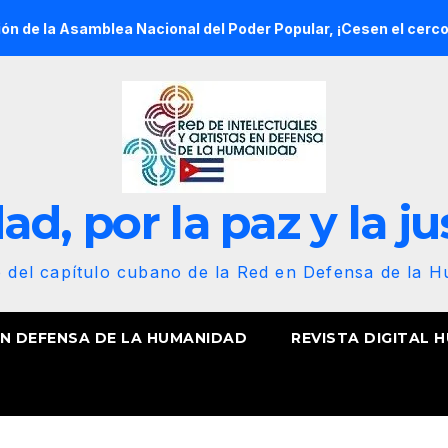
mblea Nacional del Poder Popular, ¡Cesen el cerco energético y
d, por la paz y la ju
b del capítulo cubano de la Red en Defensa de la 
EN DEFENSA DE LA HUMANIDAD
REVISTA DIGITAL 