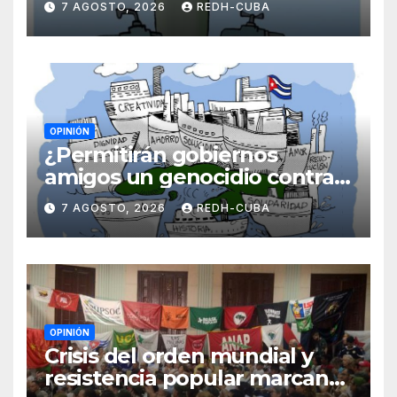
7 AGOSTO, 2026
REDH-CUBA
OPINIÓN
¿Permitirán gobiernos
amigos un genocidio contra
Cuba? Por Hedelberto López
7 AGOSTO, 2026
REDH-CUBA
Blanch
OPINIÓN
Crisis del orden mundial y
resistencia popular marcan