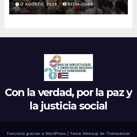
el inicio de la IV Asamblea
7 AGOSTO, 2026
REDH-CUBA
Continental de ALBA
Movimientos en Cuba
Con la verdad, por la paz y
la justicia social
Funciona gracias a WordPress
|
Tema: Newsup de
Themeansar