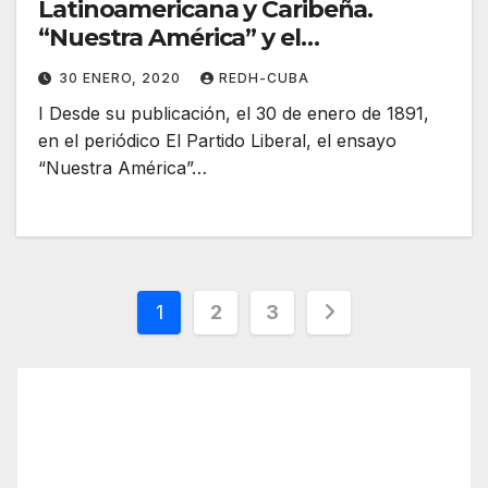
Latinoamericana y Caribeña.
“Nuestra América” y el
mejoramiento humano. Por
30 ENERO, 2020
REDH-CUBA
Cristóbal León Campos
I Desde su publicación, el 30 de enero de 1891,
en el periódico El Partido Liberal, el ensayo
“Nuestra América”…
Paginación
1
2
3
de
entradas