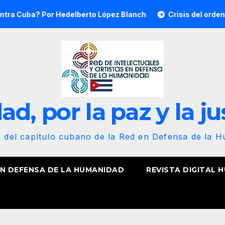
Por Hedelberto López Blanch
Crisis del orden mundial y 
d, por la paz y la ju
b del capítulo cubano de la Red en Defensa de la 
EN DEFENSA DE LA HUMANIDAD
REVISTA DIGITAL 