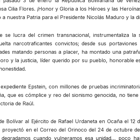
el pasado 3 de enero la República Bolivariana de Venez
sa Cilia Flores. ¡Honor y Gloria a los Héroes y las Hero
no a nuestra Patria para el Presidente Nicolás Maduro y la di
e se lucra del crimen transnacional, instrumentaliza la
uelta narcotraficantes convictos; desde sus portaviones
des matando personas a placer, ha montado una patraña 
oro y la justicia, líder querido por su pueblo, honorable 
 honestidad.
l expediente Epstein, con millones de pruebas incriminator
ña, que es cómplice y reo del sionismo genocida, no tiene n
ctoria de Raúl.
de Bolívar al Ejército de Rafael Urdaneta en Ocaña el 12 
 proyectó en el Correo del Orinoco del 24 de octubre de 
 degradamos cuando vulneramos esa unidad… poco hab