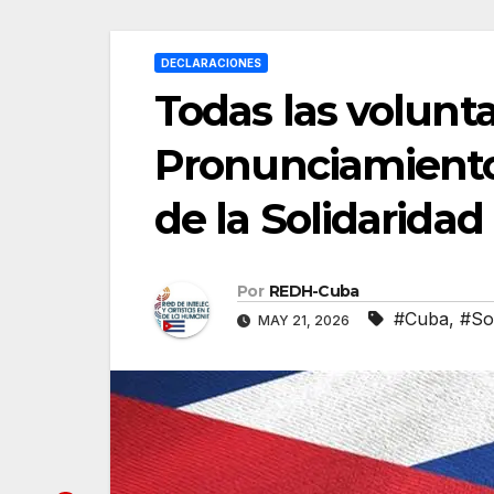
DECLARACIONES
Todas las volunt
Pronunciamiento 
de la Solidarida
Por
REDH-Cuba
#Cuba
,
#Sol
MAY 21, 2026