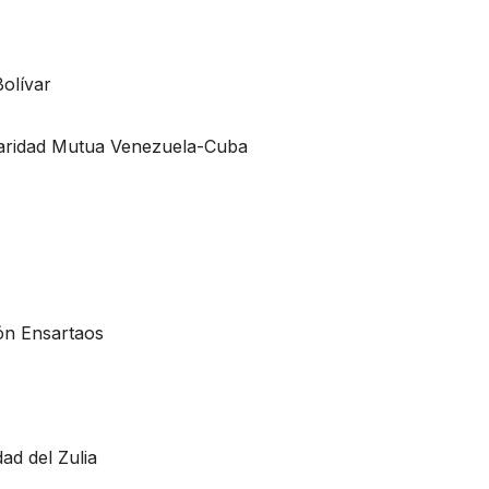
Bolívar
daridad Mutua Venezuela-Cuba
ión Ensartaos
ad del Zulia