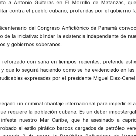
junto a Antonio Guiteras en El Morrillo de Matanzas, q
itar contra el pueblo cubano, proferidas por el gobierno f
entenario del Congreso Anfictiónico de Panamá convoca
o de la iniciativa: blindar la existencia independiente de n
os y gobiernos soberanos.
, reforzado con saña en tiempos recientes, pretende asfixi
I, y que lo seguirá haciendo como se ha evidenciado en las
laudicables expresadas por el presidente Miguel Diaz-Canel
regado un criminal chantaje internacional para impedir el 
que requiere la población cubana. Es un deber impostergabl
ue infesta nuestro Mar Caribe, que ha asesinado a capr
 robado al estilo pirático barcos cargados de petróleo v