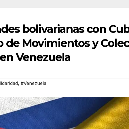
ades bolivarianas con Cub
de Movimientos y Colect
d en Venezuela
idaridad
,
#Venezuela