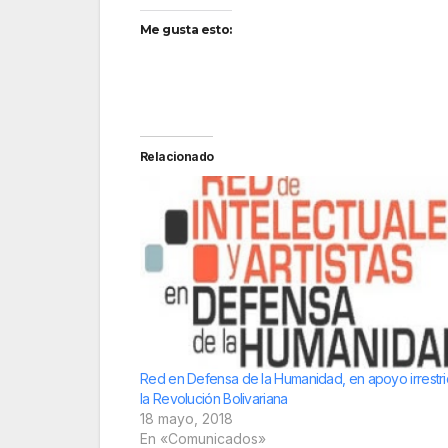
Me gusta esto:
Relacionado
Red en Defensa de la Humanidad, en apoyo irrestri
la Revolución Bolivariana
18 mayo, 2018
En «Comunicados»