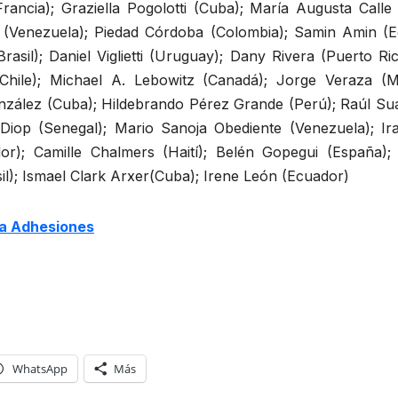
ncia); Graziella Pogolotti (Cuba); María Augusta Calle 
 (Venezuela); Piedad Córdoba (Colombia); Samin Amin (Egi
(Brasil); Daniel Viglietti (Uruguay); Dany Rivera (Puerto 
hile); Michael A. Lebowitz (Canadá); Jorge Veraza (Mé
ález (Cuba); Hildebrando Pérez Grande (Perú); Raúl Suá
iop (Senegal); Mario Sanoja Obediente (Venezuela); Ir
or); Camille Chalmers (Haití); Belén Gopegui (España)
l); Ismael Clark Arxer(Cuba); Irene León (Ecuador)
na Adhesiones
WhatsApp
Más