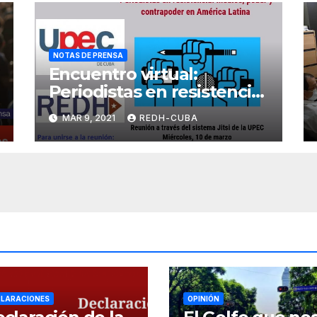
NOTAS DE PRENSA
Encuentro virtual:
Periodistas en resistencia:
Medios, poder y
MAR 9, 2021
REDH-CUBA
contrapoder en América
Latina
LARACIONES
OPINIÓN