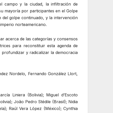
l campo y la ciudad, la infiltración de
su mayoría por participantes en el Golpe
 del golpe continuado, y la intervención
l imperio norteamericano.
onar acerca de las categorías y consensos
rices para reconstituir esta agenda de
 profundizar y radicalizar la democracia
ndez Nordelo, Fernando González Llort,
cía Liniera (Bolivia); Miguel d’Escoto
via); João Pedro Stédile (Brasil); Nidia
uela); Raúl Vera López (México); Cynthia