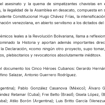
el asesinato y la quema de simpatizantes chavistas en e
a, la ilegalidad de la Asamblea en desacato, compuesta en 
idente Constitucional Hugo Chávez Frías, la intensificación
nación venezolana, en abierto servilismo a los dictados de
émicos leales a la Revolución Bolivariana, llama a reflexi
ominado la Historia y aportan además importantes direct
ca la Declaración, «como ningún otro proyecto, supo tomar,
s, plebiscitarios y revocatorios absolutamente inéditos».
 el documento los Cinco Héroes Cubanos: Gerardo Herná
ino Salazar, Antonio Guerrero Rodríguez.
entina); Pablo González Casanova (México); Álvaro Gar
z Retamar (Cuba); Frei Betto (Brasil); Gisela López, (Boli
uba); Atilio Borón (Argentina); Luis Britto García (Venez