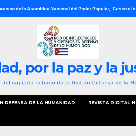
 Asamblea Nacional del Poder Popular, ¡Cesen el cerco energéti
d, por la paz y la ju
b del capítulo cubano de la Red en Defensa de la 
EN DEFENSA DE LA HUMANIDAD
REVISTA DIGITAL 