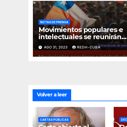
NOTAS DE PRENSA
Movimientos populares e
intelectuales se reunirán
en Santiago de Chile para
AGO 31, 2023
REDH-CUBA
debatir la crisis de la
humanidad
Volver a leer
CARTAS PÚBLICAS
DEC