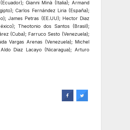
(Ecuador); Gianni Minà (Italia); Armand
pto); Carlos Fernández Liria (España);
Rico); James Petras (EE.UU); Hector Diaz
xico); Theotonio dos Santos (Brasil);
rez (Cuba); Farruco Sesto (Venezuela);
aida Vargas Arenas (Venezuela); Michel
; Aldo Diaz Lacayo (Nicaragua); Arturo