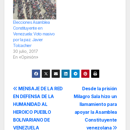
Macri, les envío mi
enormes conquistas
apoyo a la Asamblea
logradas por la
Constituyente que
Revolución
realizarán el próximo
Bolivariana de
Elecciones Asamblea
30 de julio. Hoy es
Venezuela y el
Constituyente en
fundamental que
gobierno de…
Venezuela: Voto masivo
defendamos en
por la paz. Javier
América Latina el
Tolcachier
camino que…
30 julio, 2017
En «Opinión»
Navegación
MENSAJE DE LA RED
Desde la prisión
EN DEFENSA DE LA
Milagro Sala hizo un
de
HUMANIDAD AL
llamamiento para
entradas
HEROICO PUEBLO
apoyar la Asamblea
BOLIVARIANO DE
Constituyente
VENEZUELA
venezolana