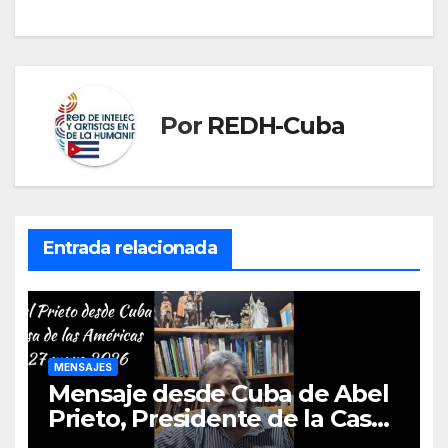
Por
REDH-Cuba
Entrada relacionada
MENSAJES
Mensaje desde Cuba de Abel
Prieto, Presidente de la Casa
de las Américas. ( Vídeo y