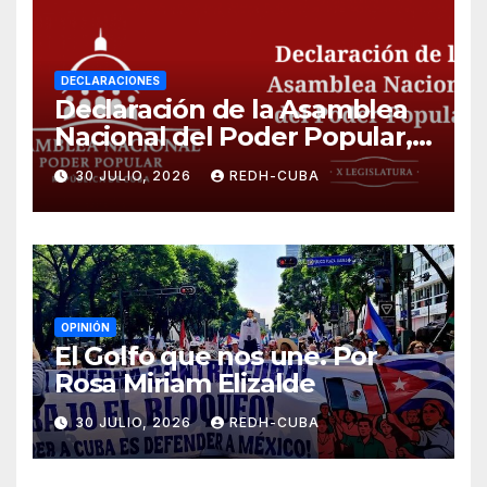
DECLARACIONES
Declaración de la Asamblea
Nacional del Poder Popular,
¡Cesen el cerco energético y
30 JULIO, 2026
REDH-CUBA
el castigo colectivo al pueblo
cubano!
OPINIÓN
El Golfo que nos une. Por
Rosa Miriam Elizalde
30 JULIO, 2026
REDH-CUBA