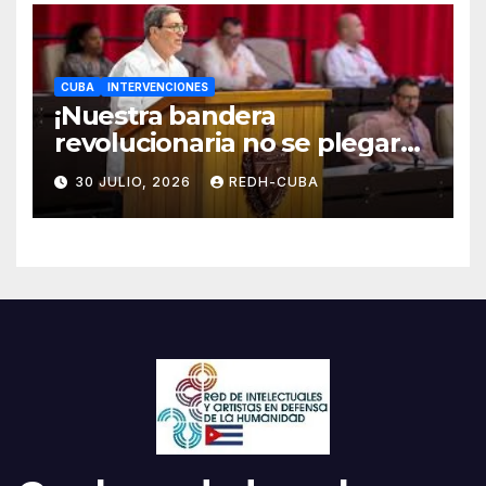
CUBA
INTERVENCIONES
¡Nuestra bandera
revolucionaria no se plegará
jamás! Por Bruno Rodríguez
30 JULIO, 2026
REDH-CUBA
Parrilla