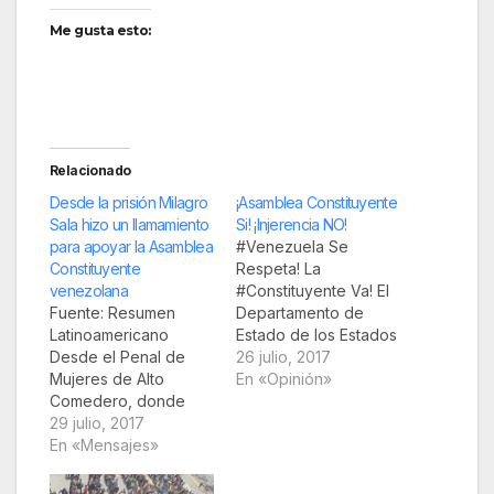
Me gusta esto:
Relacionado
Desde la prisión Milagro
¡Asamblea Constituyente
Sala hizo un llamamiento
Si! ¡Injerencia NO!
para apoyar la Asamblea
#Venezuela Se
Constituyente
Respeta! La
venezolana
#Constituyente Va! El
Fuente: Resumen
Departamento de
Latinoamericano
Estado de los Estados
Desde el Penal de
Unidos de América, la
26 julio, 2017
Mujeres de Alto
oligarquía y la
En «Opinión»
Comedero, donde
derecha venezolana,
estoy privada
29 julio, 2017
junto a la derecha
arbitrariamente de mi
En «Mensajes»
regional y europea no
libertad por el
cesan en su intento
gobierno de Mauricio
por destruir las