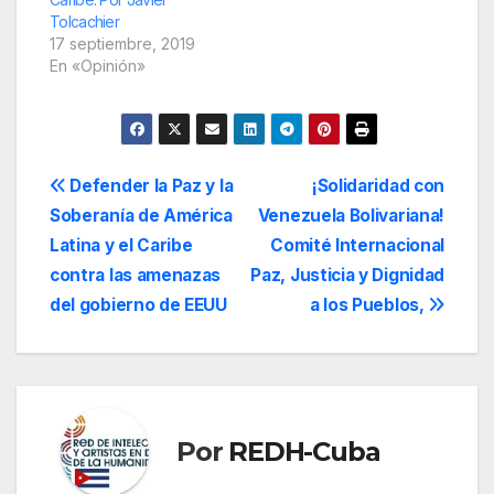
Tolcachier
17 septiembre, 2019
En «Opinión»
Navegación
Defender la Paz y la
¡Solidaridad con
Soberanía de América
Venezuela Bolivariana!
de
Latina y el Caribe
Comité Internacional
entradas
contra las amenazas
Paz, Justicia y Dignidad
del gobierno de EEUU
a los Pueblos,
Por
REDH-Cuba