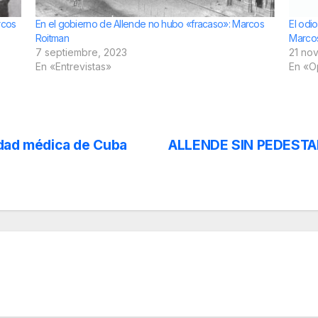
rcos
En el gobierno de Allende no hubo «fracaso»: Marcos
El odi
Roitman
Marco
7 septiembre, 2023
21 no
En «Entrevistas»
En «O
idad médica de Cuba
ALLENDE SIN PEDESTAL