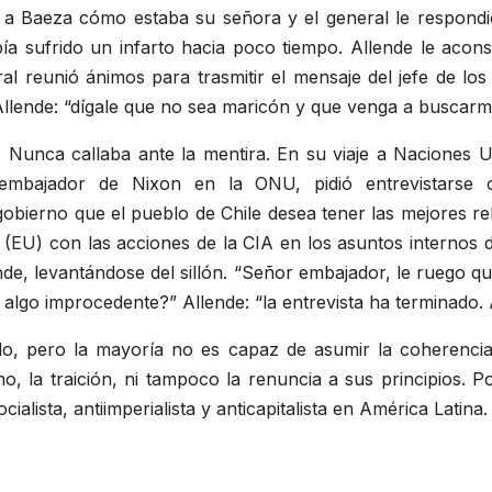
 a Baeza cómo estaba su señora y el general le respondi
ía sufrido un infarto hacia poco tiempo. Allende le acons
al reunió ánimos para trasmitir el mensaje del jefe de los 
Allende:
dígale que no sea maricón y que venga a buscar
. Nunca callaba ante la mentira. En su viaje a Naciones 
embajador de Nixon en la ONU, pidió entrevistarse c
 gobierno que el pueblo de Chile desea tener las mejores r
s (EU) con las acciones de la CIA en los asuntos internos 
nde, levantándose del sillón.
Señor embajador, le ruego que
o algo improcedente?
Allende:
la entrevista ha terminado.
do, pero la mayoría no es capaz de asumir la coherencia
o, la traición, ni tampoco la renuncia a sus principios. P
cialista, antiimperialista y anticapitalista en América Latina