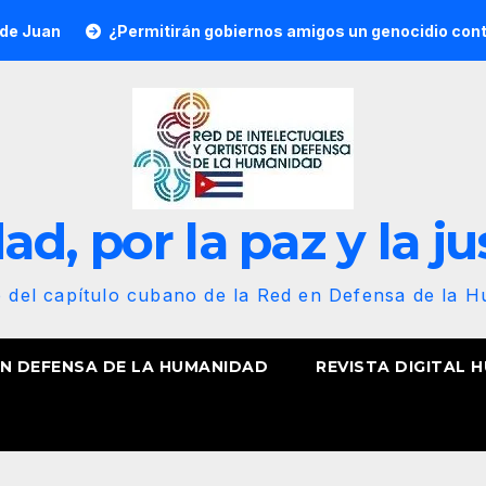
ermitirán gobiernos amigos un genocidio contra Cuba? Por He
d, por la paz y la ju
b del capítulo cubano de la Red en Defensa de la 
EN DEFENSA DE LA HUMANIDAD
REVISTA DIGITAL 