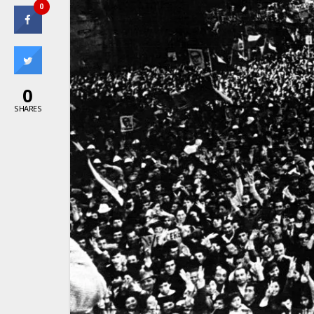
0
0
SHARES