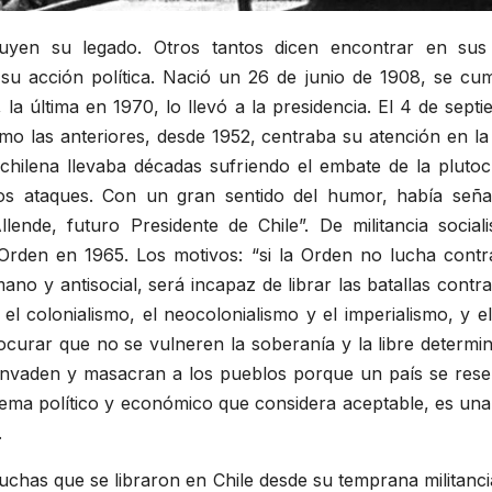
ibuyen su legado. Otros tantos dicen encontrar en sus
u acción política. Nació un 26 de junio de 1908, se cump
, la última en 1970, lo llevó a la presidencia. El 4 de sep
o las anteriores, desde 1952, centraba su atención en la
 chilena llevaba décadas sufriendo el embate de la plutoc
os ataques. Con un gran sentido del humor, había señal
llende, futuro Presidente de Chile
. De militancia socia
 Orden en 1965. Los motivos: “si la Orden no lucha contra
no y antisocial, será incapaz de librar las batallas contra 
el colonialismo, el neocolonialismo y el imperialismo, y 
rar que no se vulneren la soberanía y la libre determina
nvaden y masacran a los pueblos porque un país se reserv
ema político y económico que considera aceptable, es una i
.
uchas que se libraron en Chile desde su temprana militancia