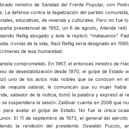
mbrado ministro de Sanidad del Frente Popular, con Pedro
 La defensa contra la ilegalización del partido comunista, 
ciales, educativas, de vivienda y culturales. Pero no fue lo
aña presidencial de 1952, un 6 de agosto, Allende retó a
siendo Rettig abogado y éste le replicó:
matasanos
. Pad
ida. Ironías de la vida, Raúl Rettig sería designado en 19
 crímenes de lesa humanidad.
nista comprometido. En 1967, el entonces ministro de Hac
so de desestabilización desde 1970, el golpe de Estado en
nizó uno de los actos más nobles que se conocen en el 
 de reajuste salarial, le comunican que su mujer habí
nde, sabedor de la noticia, tomó la palabra y expresó al re
ue se suspendiera la sesión. Zaldívar cuenta en 2008 que 
 para avalar el golpe de Estado. No fue la única ocas
umor. El 11 de septiembre de 1973, el general del ejérci
endo la rendición del presidente. Oswaldo Puccio, am