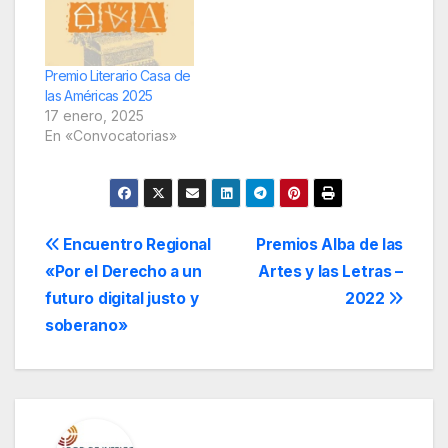
Premio Literario Casa de
las Américas 2025
17 enero, 2025
En «Convocatorias»
Navegación
Encuentro Regional
Premios Alba de las
«Por el Derecho a un
Artes y las Letras –
de
futuro digital justo y
2022
entradas
soberano»