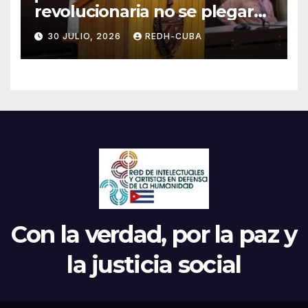
revolucionaria no se plegará
jamás! Por Bruno Rodríguez
30 JULIO, 2026
REDH-CUBA
Parrilla
Con la verdad, por la paz y
la justicia social