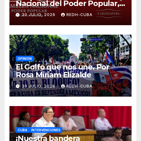
Nacional del Poder Popular,
¡Cesen el cerco energético y
30 JULIO, 2026
REDH-CUBA
el castigo colectivo al pueblo
cubano!
OPINIÓN
El Golfo que nos une. Por
Rosa Miriam Elizalde
30 JULIO, 2026
REDH-CUBA
CUBA
INTERVENCIONES
¡Nuestra bandera