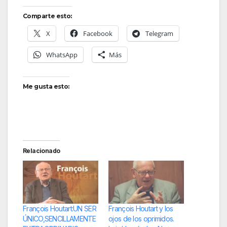
Comparte esto:
X
Facebook
Telegram
WhatsApp
Más
Me gusta esto:
Relacionado
François Houtart:UN SER
François Houtart y los
ÚNICO,SENCILLAMENTE
ojos de los oprimidos.