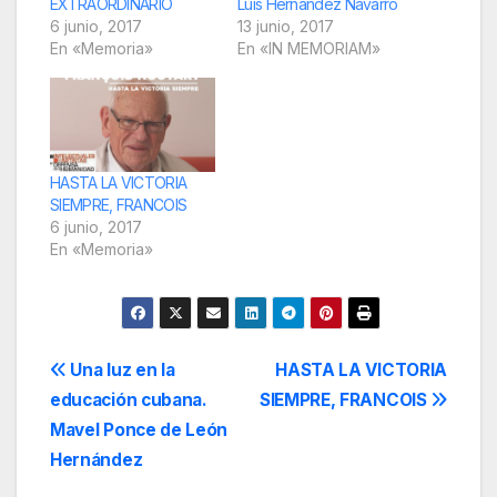
EXTRAORDINARIO
Luis Hernández Navarro
6 junio, 2017
13 junio, 2017
En «Memoria»
En «IN MEMORIAM»
HASTA LA VICTORIA
SIEMPRE, FRANCOIS
6 junio, 2017
En «Memoria»
Navegación
Una luz en la
HASTA LA VICTORIA
educación cubana.
SIEMPRE, FRANCOIS
de
Mavel Ponce de León
entradas
Hernández