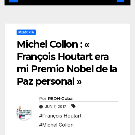
MEMORIA
Michel Collon : «
François Houtart era
mi Premio Nobel de la
Paz personal »
Por
REDH-Cuba
JUN 7, 2017
#François Houtart
,
#Michel Collon