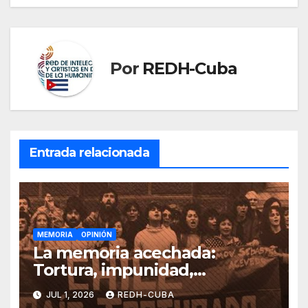
Por
REDH-Cuba
Entrada relacionada
MEMORIA
OPINIÓN
La memoria acechada:
Tortura, impunidad,
negacionismo y organización
JUL 1, 2026
REDH-CUBA
social en Chile. Por Águeda