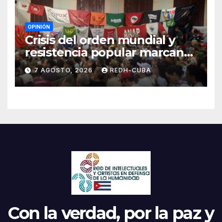
OPINIÓN
Crisis del orden mundial y
resistencia popular marcan
el inicio de la IV Asamblea
7 AGOSTO, 2026
REDH-CUBA
Continental de ALBA
Movimientos en Cuba
Con la verdad, por la paz y