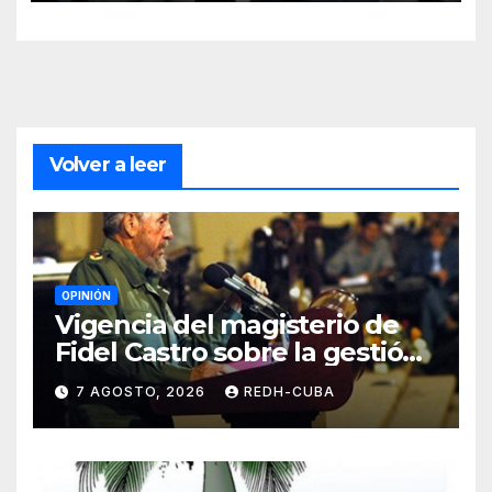
Volver a leer
OPINIÓN
Vigencia del magisterio de
Fidel Castro sobre la gestión
del liderazgo revolucionario.
7 AGOSTO, 2026
REDH-CUBA
Por Jorge Luís Guach Estévez