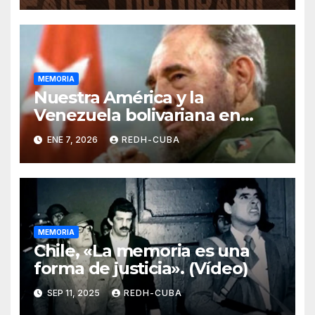
Sáez Fick
MEMORIA
Nuestra América y la
Venezuela bolivariana en
Fidel
ENE 7, 2026
REDH-CUBA
MEMORIA
Chile, «La memoria es una
forma de justicia». (Vídeo)
SEP 11, 2025
REDH-CUBA