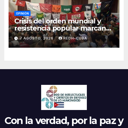
OPINIÓN
Crisis del orden mundial y
resistencia popular marcan
el inicio de la IV Asamblea
7 AGOSTO, 2026
REDH-CUBA
Continental de ALBA
Movimientos en Cuba
Con la verdad, por la paz y