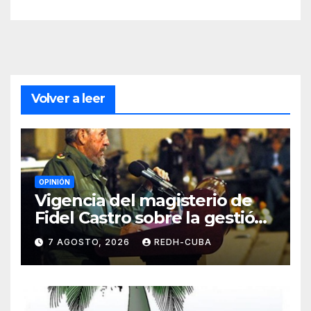
Volver a leer
OPINIÓN
Vigencia del magisterio de
Fidel Castro sobre la gestión
del liderazgo revolucionario.
7 AGOSTO, 2026
REDH-CUBA
Por Jorge Luís Guach Estévez