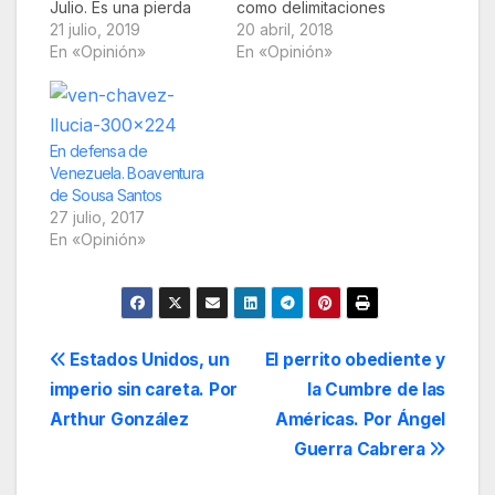
Julio. Es una pierda
como delimitaciones
irreparable para la
21 julio, 2019
precisas entre países.
20 abril, 2018
cultura cubana,
En «Opinión»
Fue una de las
En «Opinión»
latinoamericana y
muchas invenciones
mundial. Lo admiré
que posteriormente
durante toda mi vida
exportó al mundo que
profesional y fuimos
colonizó, culminando
En defensa de
amigos desde que
en la Conferencia de
Venezuela. Boaventura
hace quince años me
Berlín de 1884-85 y
de Sousa Santos
invitó como jurado del
en el reparto de
27 julio, 2017
Premio Casa de Las…
África con regla y
En «Opinión»
escuadra.…
Navegación
Estados Unidos, un
El perrito obediente y
imperio sin careta. Por
la Cumbre de las
de
Arthur González
Américas. Por Ángel
entradas
Guerra Cabrera