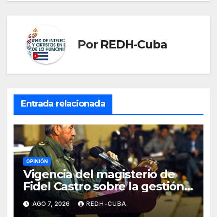
Por
REDH-Cuba
Entrada relacionada
OPINIÓN
Vigencia del magisterio de
Fidel Castro sobre la gestión
del liderazgo revolucionario.
AGO 7, 2026
REDH-CUBA
Por Jorge Luís Guach Estévez