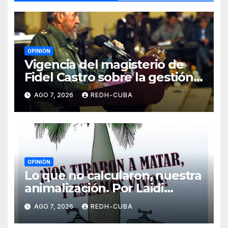
OPINIÓN
Vigencia del magisterio de
Fidel Castro sobre la gestión
del liderazgo revolucionario.
AGO 7, 2026
REDH-CUBA
Por Jorge Luís Guach Estévez
OPINIÓN
Lo que no calcularon, nuestra
animalización. Por Laidi
Fernández de Juan
AGO 7, 2026
REDH-CUBA