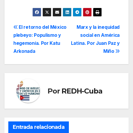
Navegación
El retorno del México
Marx y la inequidad
plebeyo: Populismo y
social en América
de
hegemonía. Por Katu
Latina. Por Juan Paz y
entradas
Arkonada
Miño
Por
REDH-Cuba
Entrada relacionada