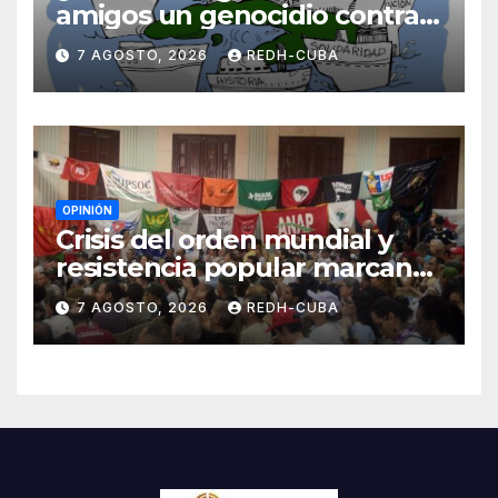
amigos un genocidio contra
Cuba? Por Hedelberto López
7 AGOSTO, 2026
REDH-CUBA
Blanch
OPINIÓN
Crisis del orden mundial y
resistencia popular marcan
el inicio de la IV Asamblea
7 AGOSTO, 2026
REDH-CUBA
Continental de ALBA
Movimientos en Cuba