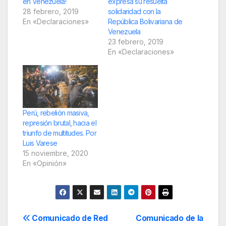
en Venezuela!
expresa su resuelta
28 febrero, 2019
solidaridad con la
En «Declaraciones»
República Bolivariana de
Venezuela
23 febrero, 2019
En «Declaraciones»
Perú, rebelión masiva,
represión brutal, hacia el
triunfo de multitudes. Por
Luis Varese
15 noviembre, 2020
En «Opinión»
Navegación
Comunicado de Red
Comunicado de la