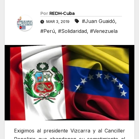
Por
REDH-Cuba
#Juan Guaidó
,
MAR 3, 2019
#Perú
,
#Solidaridad
,
#Venezuela
Exigimos al presidente Vizcarra y al Canciller
Popolizio que abandonen su sometimiento al