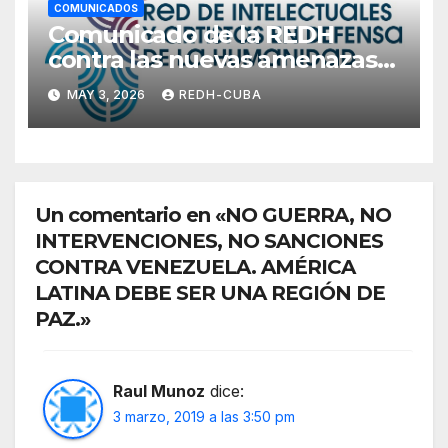
COMUNICADOS
Comunicado de la REDH
contra las nuevas amenazas
del gobierno de EE.UU. contra
MAY 3, 2026
REDH-CUBA
la hermana República de
Cuba
Un comentario en «NO GUERRA, NO
INTERVENCIONES, NO SANCIONES
CONTRA VENEZUELA. AMÉRICA
LATINA DEBE SER UNA REGIÓN DE
PAZ.»
Raul Munoz
dice:
3 marzo, 2019 a las 3:50 pm