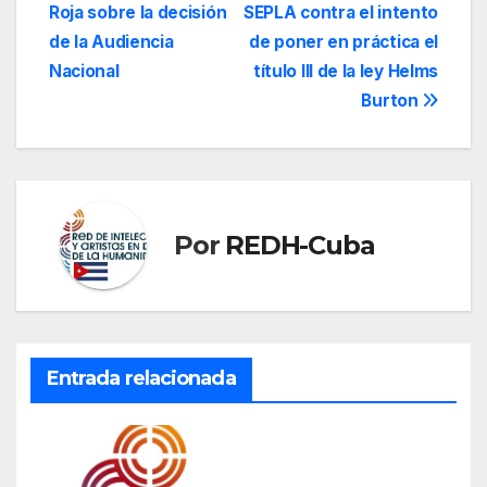
Roja sobre la decisión
SEPLA contra el intento
de
de la Audiencia
de poner en práctica el
entradas
Nacional
título III de la ley Helms
Burton
Por
REDH-Cuba
Entrada relacionada