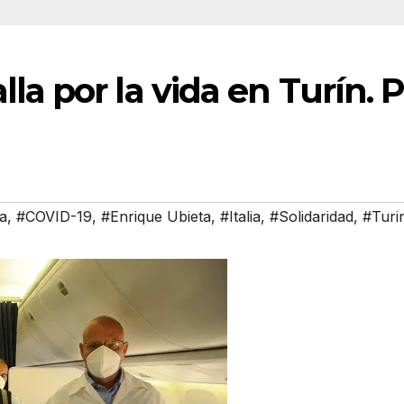
la por la vida en Turín. 
a
,
#COVID-19
,
#Enrique Ubieta
,
#Italia
,
#Solidaridad
,
#Turi