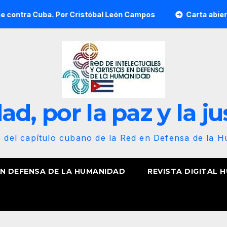
ba. Por Cristóbal León Campos
Carta abierta al pueblo
d, por la paz y la ju
b del capítulo cubano de la Red en Defensa de la 
EN DEFENSA DE LA HUMANIDAD
REVISTA DIGITAL 