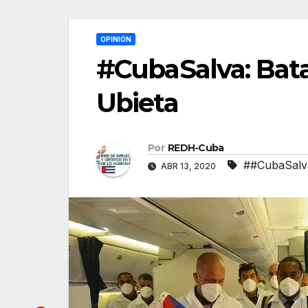
OPINIÓN
#CubaSalva: Batal
Ubieta
Por
REDH-Cuba
##CubaSalv
ABR 13, 2020