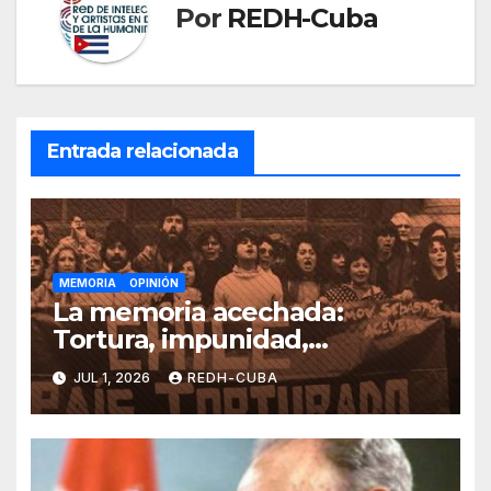
Por
REDH-Cuba
Entrada relacionada
MEMORIA
OPINIÓN
La memoria acechada:
Tortura, impunidad,
negacionismo y organización
JUL 1, 2026
REDH-CUBA
social en Chile. Por Águeda
Sáez Fick