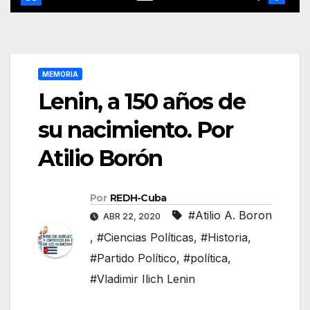
MEMORIA
Lenin, a 150 años de
su nacimiento. Por
Atilio Borón
Por
REDH-Cuba
#Atilio A. Boron
ABR 22, 2020
,
#Ciencias Políticas
,
#Historia
,
#Partido Político
,
#política
,
#Vladimir Ilich Lenin