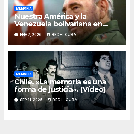
MEMORIA
Nuestra América y la
Venezuela bolivariana en
Fidel
ENE 7, 2026
REDH-CUBA
MEMORIA
Chile, «La memoria es una
forma de justicia». (Vídeo)
SEP 11, 2025
REDH-CUBA