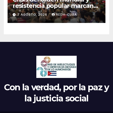
resistencia popular marcan
el inicio de la IV Asamblea
7 AGOSTO, 2026
REDH-CUBA
Continental de ALBA
Movimientos en Cuba
Con la verdad, por la paz y
la justicia social