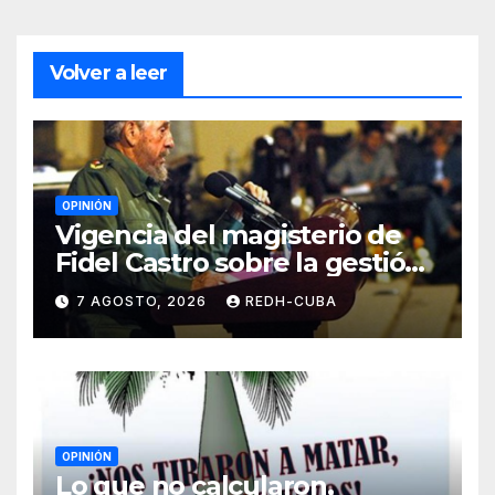
Volver a leer
OPINIÓN
Vigencia del magisterio de
Fidel Castro sobre la gestión
del liderazgo revolucionario.
7 AGOSTO, 2026
REDH-CUBA
Por Jorge Luís Guach Estévez
OPINIÓN
Lo que no calcularon,