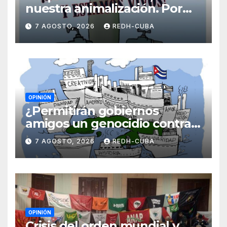
nuestra animalización. Por
Laidi Fernández de Juan
7 AGOSTO, 2026
REDH-CUBA
OPINIÓN
¿Permitirán gobiernos
amigos un genocidio contra
Cuba? Por Hedelberto López
7 AGOSTO, 2026
REDH-CUBA
Blanch
OPINIÓN
Crisis del orden mundial y