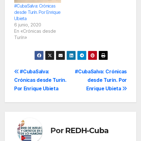
#CubaSalva: Crónicas
desde Turín. Por Enrique
Ubieta
6 junio, 2020
En «Crónicas desde
Turín»
Navegación
#CubaSalva:
#CubaSalva: Crónicas
Crónicas desde Turín.
desde Turín. Por
de
Por Enrique Ubieta
Enrique Ubieta
entradas
Por
REDH-Cuba