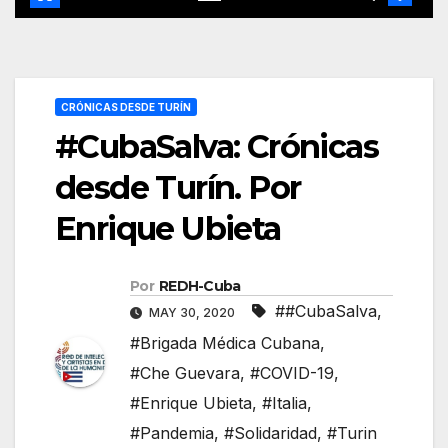
CRÓNICAS DESDE TURÍN
#CubaSalva: Crónicas
desde Turín. Por
Enrique Ubieta
Por
REDH-Cuba
##CubaSalva
,
MAY 30, 2020
#Brigada Médica Cubana
,
#Che Guevara
,
#COVID-19
,
#Enrique Ubieta
,
#Italia
,
#Pandemia
,
#Solidaridad
,
#Turin