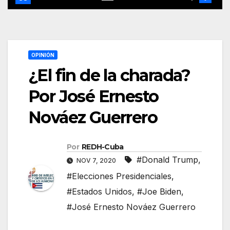
OPINIÓN
¿El fin de la charada?
Por José Ernesto
Nováez Guerrero
Por
REDH-Cuba
#Donald Trump
,
NOV 7, 2020
#Elecciones Presidenciales
,
#Estados Unidos
,
#Joe Biden
,
#José Ernesto Nováez Guerrero