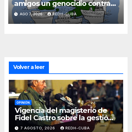
amigos un genocidio contra
Cuba? Por Hedelberto López
AGO 7, 2026
REDH-CUBA
Blanch
Volver a leer
OPINIÓN
Vigencia del magisterio de
Fidel Castro sobre la gestión
del liderazgo revolucionario.
7 AGOSTO, 2026
REDH-CUBA