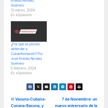
Ernesto Nováez
Guerrero
12 marzo, 2024
En «Opinión»
¿Por qué es preciso
defender a
Cubainformación? Por
José Ernesto Nováez
Guerrero
5 febrero, 2024
En «Opinión»
Navegación
Vacuna-Cubana-
7 de Noviembre: un
Cuvana-Bacuna, y
nuevo aniversario de la