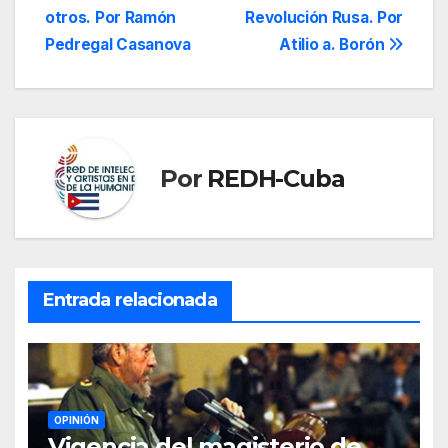
de
otros. Por Ramón
Revolución Rusa. Por
entradas
Pedregal Casanova
Atilio a. Borón
Por
REDH-Cuba
Entrada relacionada
OPINIÓN
Vigencia del magisterio de