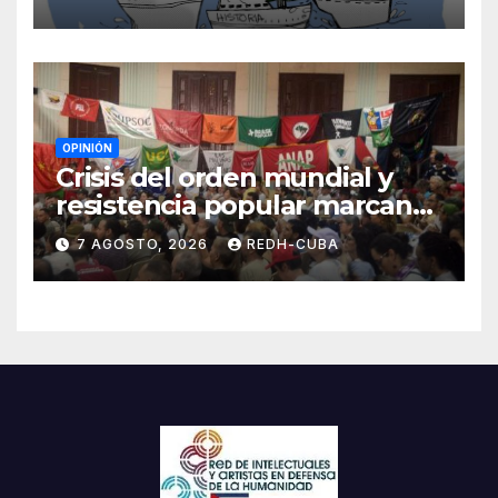
Blanch
OPINIÓN
Crisis del orden mundial y
resistencia popular marcan
el inicio de la IV Asamblea
7 AGOSTO, 2026
REDH-CUBA
Continental de ALBA
Movimientos en Cuba