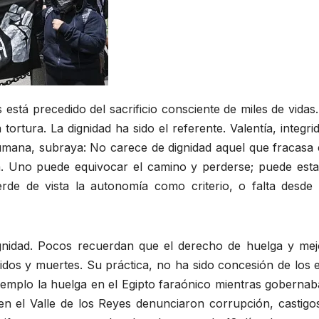
está precedido del sacrificio consciente de miles de vidas.
tortura. La dignidad ha sido el referente. Valentía, integr
umana, subraya: No carece de dignidad aquel que fracasa e
. Uno puede equivocar el camino y perderse; puede estar
rde de vista la autonomía como criterio, o falta desde 
g­ni­dad. Pocos recuerdan que el derecho de huelga y mej
dos y muertes. Su práctica, no ha sido concesión de los e
 ejemplo la huelga en el Egipto faraónico mientras gobernab
n el Valle de los Reyes denunciaron corrupción, castigos