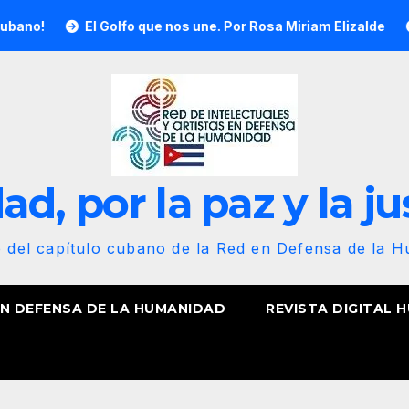
El Golfo que nos une. Por Rosa Miriam Elizalde
¡Nuestra b
d, por la paz y la ju
b del capítulo cubano de la Red en Defensa de la 
EN DEFENSA DE LA HUMANIDAD
REVISTA DIGITAL 