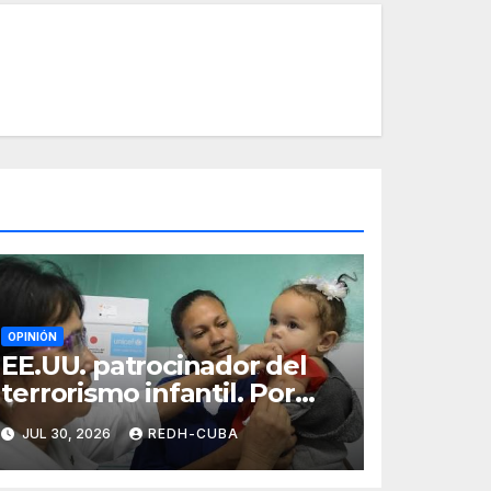
OPINIÓN
EE.UU. patrocinador del
terrorismo infantil. Por
Ramón Pedregal
JUL 30, 2026
REDH-CUBA
Casanova