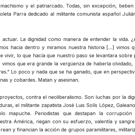
 el machismo y el patriarcado. Todas, sin excepción, beb
oleta Parra dedicado al militante comunista español Juliá
e actuar. La dignidad como manera de entender la vida. 
s hacia dentro y miramos nuestra historia […] vimos q
e vivir, lo que hacía que nuestro paso se levantara sobr
y vimos que era grande la vergüenza de haberla olvidado, 
es.” Lo poco y nada que se ha ganado, que en perspectiv
ignas y cobardes. Matan y asesinan.
proyectos, contra el neoliberalismo. Son luchas por la dig
uras, el militante zapatista José Luis Solís López, Galeano
lo mapuche. Periodistas que destapan la corrupción s
stra América, riegan con su esfuerzo, valentía y sangre,
crean y financian la acción de grupos paramilitares, milita