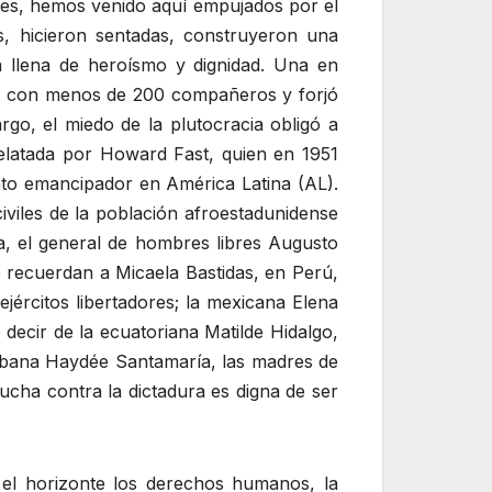
 mes, hemos venido aquí empujados por el
s, hicieron sentadas, construyeron una
stá llena de heroísmo y dignidad. Una en
uyó con menos de 200 compañeros y forjó
rgo, el miedo de la plutocracia obligó a
relatada por Howard Fast, quien en 1951
ento emancipador en América Latina (AL).
iviles de la población afroestadunidense
a, el general de hombres libres Augusto
e recuerdan a Micaela Bastidas, en Perú,
ércitos libertadores; la mexicana Elena
decir de la ecuatoriana Matilde Hidalgo,
 cubana Haydée Santamaría, las madres de
ucha contra la dictadura es digna de ser
en el horizonte los derechos humanos, la