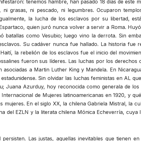
manifestaron: tenemos hambre, han pasado 18 días de este
 ni grasas, ni pescado, ni legumbres. Ocuparon templo
 Igualmente, la lucha de los esclavos por su libertad, e
 de Espartaco, quien juró nunca volver a servir a Roma. H
ó batallas como Vesubio; luego vino la derrota. Sin emba
 esclavos. Su cadáver nunca fue hallado. La historia fue 
Haití, la rebelión de los esclavos fue el inicio del movimi
alines fueron sus líderes. Las luchas por los derechos c
án asociadas a Martin Luther King y Mandela. En Nicaragu
 estadunidense. Sin olvidar las luchas feministas en AL qu
u; Juana Azurduy, hoy reconocida como generala de los ej
a Internacional de Mujeres latinoamericanas en 1920, y qué 
as mujeres. En el siglo XX, la chilena Gabriela Mistral, la
del EZLN y la literata chilena Mónica Echeverría, cuya l
d persisten. Las justas, aquellas inevitables que tienen 