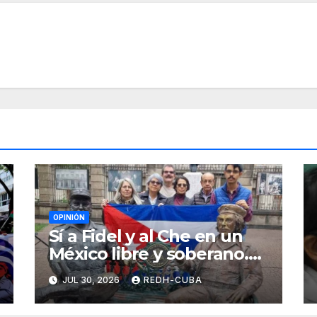
OPINIÓN
Sí a Fidel y al Che en un
México libre y soberano.
Por Luis Manuel Arce
JUL 30, 2026
REDH-CUBA
Issac