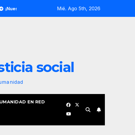
Mié. Ago 5th, 2026
andera revolucionaria no se plegará jamás! Por Bruno Rodrígue
sticia social
Humanidad
HUMANIDAD EN RED