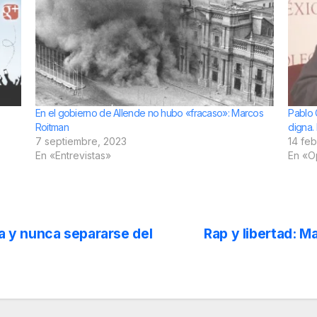
En el gobierno de Allende no hubo «fracaso»: Marcos
Pablo 
Roitman
digna.
7 septiembre, 2023
14 feb
En «Entrevistas»
En «O
ia y nunca separarse del
Rap y libertad: M