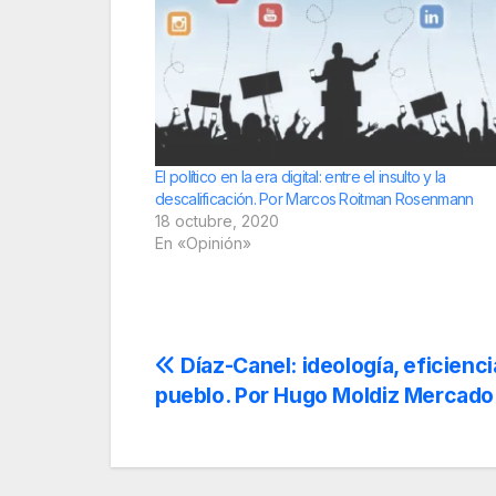
El político en la era digital: entre el insulto y la
descalificación. Por Marcos Roitman Rosenmann
18 octubre, 2020
En «Opinión»
Navegación
Díaz-Canel: ideología, eficienc
pueblo. Por Hugo Moldiz Mercado
de
entradas