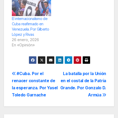
El internacionalismo de
Cuba reafirmado en
Venezuela. Por Gilberto
López y Rivas
26 enero, 2026
En «Opinión»
Navegación
#Cuba. Por el
La batalla por la Unión
renacer constante de
en el costal de la Patria
de
la esperanza. Por Yasel
Grande. Por Gonzalo D.
entradas
Toledo Garnache
Armúa