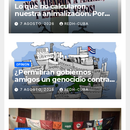
Lo que no calcularon,
nuestra animalización. Por
Laidi Fernández de Juan
7 AGOSTO, 2026
REDH-CUBA
OPINIÓN
¿Permitirán gobiernos
amigos un genocidio contra
Cuba? Por Hedelberto López
7 AGOSTO, 2026
REDH-CUBA
Blanch