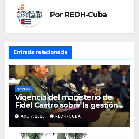
Por
REDH-Cuba
Entrada relacionada
OPINIÓN
Vigencia del magisterio de
Fidel Castro sobre la gestión
del liderazgo revolucionario.
AGO 7, 2026
REDH-CUBA
Por Jorge Luís Guach Estévez