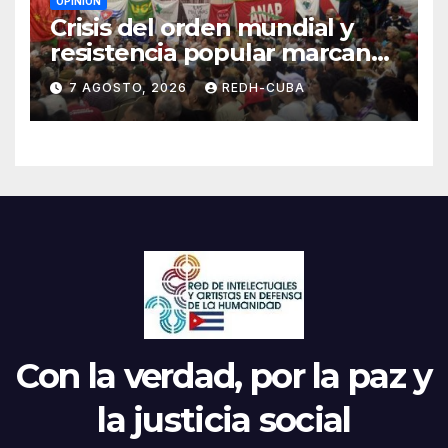
OPINIÓN
Crisis del orden mundial y
resistencia popular marcan
el inicio de la IV Asamblea
7 AGOSTO, 2026
REDH-CUBA
Continental de ALBA
Movimientos en Cuba
Con la verdad, por la paz y
la justicia social