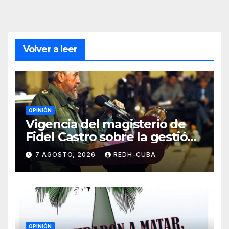
Volver a leer
OPINIÓN
Vigencia del magisterio de
Fidel Castro sobre la gestión
del liderazgo revolucionario.
7 AGOSTO, 2026
REDH-CUBA
Por Jorge Luís Guach Estévez
OPINIÓN